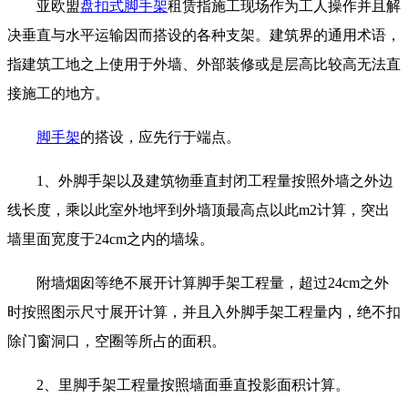
亚欧盟
盘扣式脚手架
租赁指施工现场作为工人操作并且解
决垂直与水平运输因而搭设的各种支架。建筑界的通用术语，
指建筑工地之上使用于外墙、外部装修或是层高比较高无法直
接施工的地方。
脚手架
的搭设，应先行于端点。
1、外脚手架以及建筑物垂直封闭工程量按照外墙之外边
线长度，乘以此室外地坪到外墙顶最高点以此m2计算，突出
墙里面宽度于24cm之内的墙垛。
附墙烟囱等绝不展开计算脚手架工程量，超过24cm之外
时按照图示尺寸展开计算，并且入外脚手架工程量内，绝不扣
除门窗洞口，空圈等所占的面积。
2、里脚手架工程量按照墙面垂直投影面积计算。