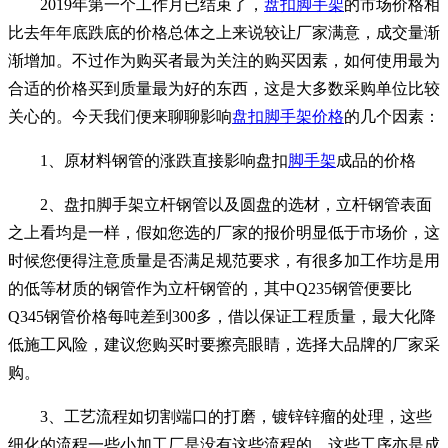
2019年第一个工作月已结束了，
盘扣脚手架
的市场价格相
比去年年底跌底的价格总体之上来说较让厂家满意，成交量渐
渐增加。不过作为购买者最为关注的购买因素，如何使用最为
合适的价格买到质量最为好的东西，这是大多数采购单位比较
关心的。今天我们便来聊聊影响
盘扣脚手架价格
的几个因素：
1、原材料钢管的涨跌直接影响盘扣
脚手架
成品的价格
2、盘扣脚手架立杆钢管以及圆盘的选材，立杆钢管表面
之上看均是一样，假如您选的厂家的报价明显低于市场价，这
时候您便得注意质量是否满足规范要求，有很多加工作坊是用
的低等材质的钢管作为立杆钢管的，其中Q235钢管便要比
Q345钢管价格每吨差到300多，借以保证工程质量，最大化降
低施工风险，建议您购买时要擦亮眼睛，选择大品牌的厂家采
购。
3、工艺流程如切割端口的打磨，镀锌锌瘤的处理，这些
细化的流程一些小加工厂是没有这些流程的，这些工序亦是成