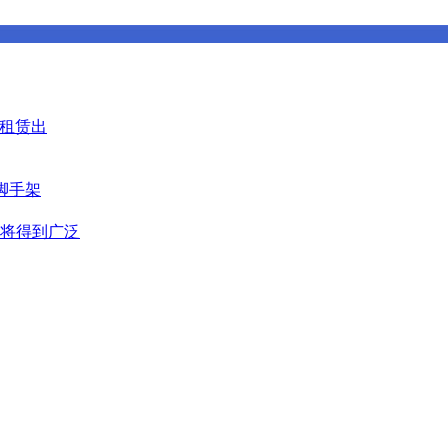
具租赁出
脚手架
将得到广泛