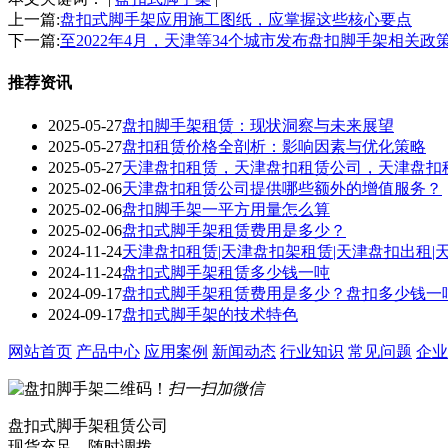
上一篇:
盘扣式脚手架应用施工图纸，应掌握这些核心要点
下一篇:
至2022年4月，天津等34个城市发布盘扣脚手架相关政
推荐资讯
2025-05-27
盘扣脚手架租赁：现状洞察与未来展望
2025-05-27
盘扣租赁价格全剖析：影响因素与优化策略
2025-05-27
天津盘扣租赁，天津盘扣租赁公司，天津盘扣
2025-02-06
天津盘扣租赁公司提供哪些额外的增值服务？
2025-02-06
盘扣脚手架一平方用量怎么算
2025-02-06
盘扣式脚手架租赁费用是多少？
2024-11-24
天津盘扣租赁|天津盘扣架租赁|天津盘扣出租|
2024-11-24
盘扣式脚手架租赁多少钱一吨
2024-09-17
盘扣式脚手架租赁费用是多少？盘扣多少钱一
2024-09-17
盘扣式脚手架的技术特色
网站首页
产品中心
应用案例
新闻动态
行业知识
常见问题
企业
扫一扫加微信
盘扣式脚手架租赁公司
现货充足，随时调拨