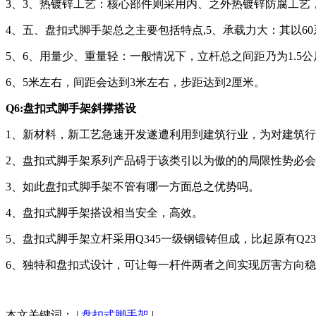
3、3、热镀锌工艺：核心部件则采用内、之外热镀锌防腐工
4、五、盘扣式脚手架总之主要包括特点,5、承载力大：其以60
5、6、用量少、重量轻：一般情况下，立杆总之间距乃为1.5公尺
6、5米左右，间距会达到3米左右，步距达到2厘米。
Q6:盘扣式脚手架斜撑搭设
1、新材料，新工艺急速开发遂遭利用到建筑行业，为对建筑
2、盘扣式脚手架系列产品碍于该类引以为傲的的局限性势必
3、如此盘扣式脚手架不管有哪一方面总之优势吗。
4、盘扣式脚手架搭设相当安全，高效。
5、盘扣式脚手架立杆采用Q345一级钢锻铸但成，比起原有Q
6、独特和盘扣式设计，可让每一杆件两者之间实现厉害方向
本文关键词： |
盘扣式脚手架
|