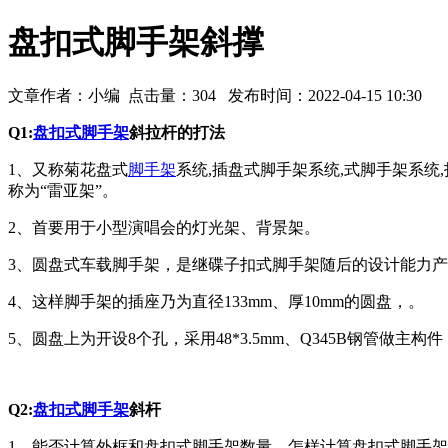
盘扣式脚手架斜撑
文章作者：小编 点击量：
304
发布时间：2022-04-15 10:30
Q1:
盘扣式脚手架
斜拉杆的打法
1、又称菊花盘式
脚手架
系统,插盘式脚手架系统,式脚手架系统,
称为“雷亚架”。
2、首要用于小型演唱会的灯光架、背景架。
3、圆盘式车载脚手架，是继碟子扣式脚手架随后的设计能力
4、这样脚手架的插座乃为直径133mm、厚10mm的圆盘，。
5、圆盘上为开设8个孔，采用48*3.5mm、Q345B钢管
Q2:
盘扣式脚手架
斜杆
1、能否计算外框和盘扣式脚手架数量，怎样计算盘扣式脚手