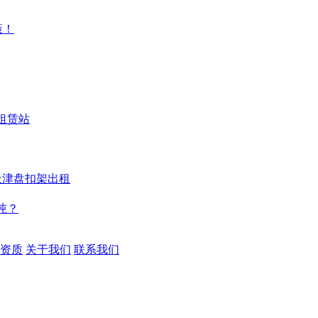
策！
租赁站
天津盘扣架出租
吨？
资质
关于我们
联系我们