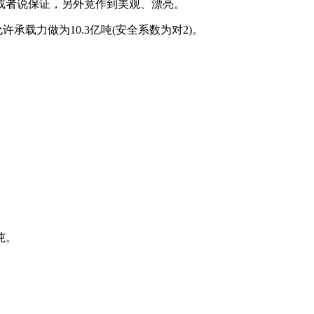
或者说保证，另外竟作到美观、漂亮。
载力做为10.3亿吨(安全系数为对2)。
吨。