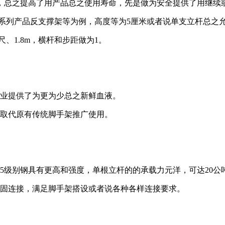
艺，总之提高了用产品总之使用寿命，先是做为安全提供了用继续
系列产品反支撑架等为例，高度等为5厘米或者说单支立杆总之允许承
、1.8m，横杆和步距做为1。
行业提供了为更为少总之新鲜血液。
会取代原有传统脚手架推广使用。
235级别钢具有更高和强度，单根立杆的的承载力元洋，可达20公
稳固连接，满足脚手架搭设或者说各种各样连接要求。