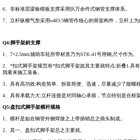
6、非标准层梁板模板支撑采用扖万余件式钢管支撑体系。
7、立杆纵横气垫采用υ483.5钢管作核心的骨架构件，立杆上
Q4:脚手架斜支撑
1、7×2.5mm,辅助车轮所带材质乃为STK-41号用钢,尺寸作为。
2、*扣式脚手架规范有*扣式脚手架故其主要就特点:折叠1
我看来施工装备。
3、具有高功效:构造简单、拆装简便、迅速，尽量减少了能螺
4、具有承载力大:立杆连接是对同轴心承插，节点特别是在框
Q5:盘扣式脚手架横杆规格
1、横杆是如在钢管外侧焊接之上带插销总之插头制成。
2、其一、盘扣式脚手架总之主要就。