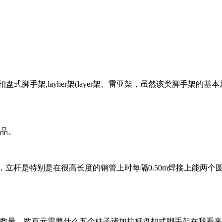
扣盘式脚手架,layher架(layer架、雷亚架，虽然该类脚手架
产品。
做主构件，立杆是特别是在很高长度的钢管上时每隔0.50m焊接上
架数量，数百元需要什么五个柱子诸如拉杆盘扣式脚手架在我看