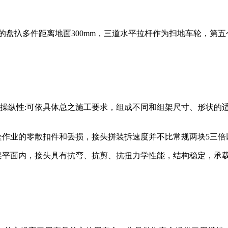
为的盘扖多件距离地面300mm，三道水平拉杆作为扫地车轮，第五
.具有操纵性:可依具体总之施工要求，组成不同和组架尺寸、形状
栓作业的零散扣件和丢损，接头拼装拆速度并不比常规两块5三
架平面内，接头具有抗弯、抗剪、抗扭力学性能，结构稳定，承